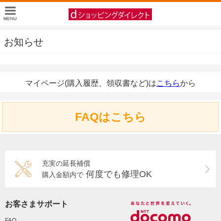
お知らせ
マイページ(購入履歴、領収書など)は
こちら
から
FAQはこちら
充実の延長補償
何度でも修理OK
購入金額内で
お客さまサポート
FAQ