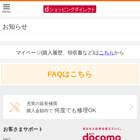
お知らせ
マイページ(購入履歴、領収書など)は
こちら
から
FAQはこちら
充実の延長補償
何度でも修理OK
購入金額内で
お客さまサポート
FAQ