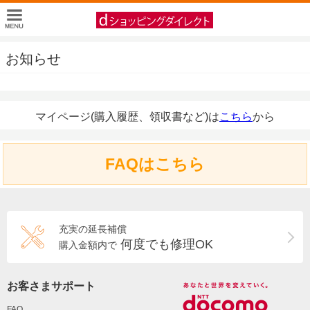
お知らせ
マイページ(購入履歴、領収書など)は
こちら
から
FAQはこちら
充実の延長補償
何度でも修理OK
購入金額内で
お客さまサポート
FAQ