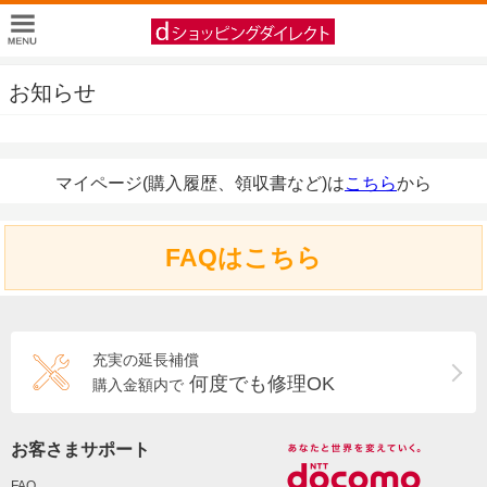
お知らせ
マイページ(購入履歴、領収書など)は
こちら
から
FAQはこちら
充実の延長補償
何度でも修理OK
購入金額内で
お客さまサポート
FAQ