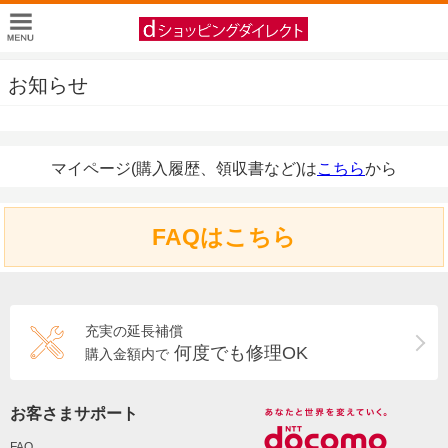
お知らせ
マイページ(購入履歴、領収書など)は
こちら
から
FAQはこちら
充実の延長補償
何度でも修理OK
購入金額内で
お客さまサポート
FAQ