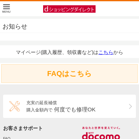
お知らせ
マイページ(購入履歴、領収書など)は
こちら
から
FAQはこちら
充実の延長補償
何度でも修理OK
購入金額内で
お客さまサポート
FAQ