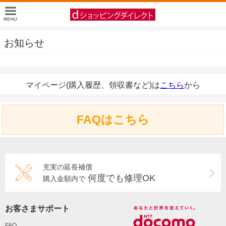
お知らせ
マイページ(購入履歴、領収書など)は
こちら
から
FAQはこちら
充実の延長補償
何度でも修理OK
購入金額内で
お客さまサポート
FAQ