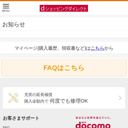
お知らせ
マイページ(購入履歴、領収書など)は
こちら
から
FAQはこちら
充実の延長補償
何度でも修理OK
購入金額内で
お客さまサポート
FAQ