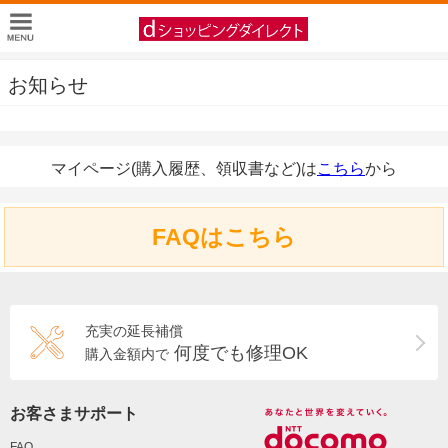
お知らせ
マイページ(購入履歴、領収書など)は
こちら
から
FAQはこちら
充実の延長補償
何度でも修理OK
購入金額内で
お客さまサポート
FAQ