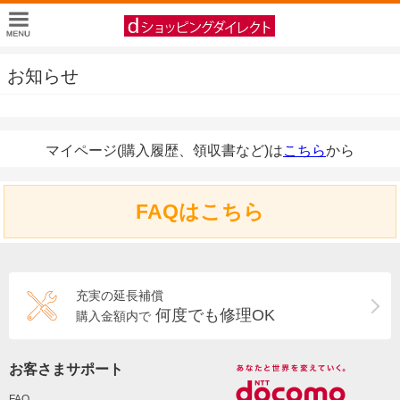
お知らせ
マイページ(購入履歴、領収書など)は
こちら
から
FAQはこちら
充実の延長補償
何度でも修理OK
購入金額内で
お客さまサポート
FAQ