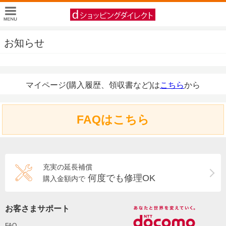
お知らせ
マイページ(購入履歴、領収書など)は
こちら
から
FAQはこちら
充実の延長補償
何度でも修理OK
購入金額内で
お客さまサポート
FAQ