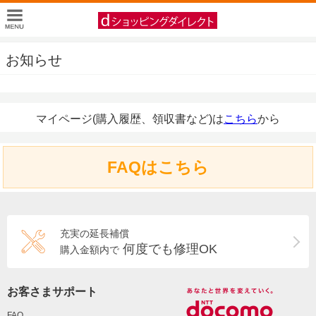
お知らせ
マイページ(購入履歴、領収書など)は
こちら
から
FAQはこちら
充実の延長補償
何度でも修理OK
購入金額内で
お客さまサポート
FAQ