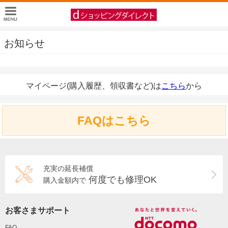
お知らせ
マイページ(購入履歴、領収書など)は
こちら
から
FAQはこちら
充実の延長補償
何度でも修理OK
購入金額内で
お客さまサポート
FAQ