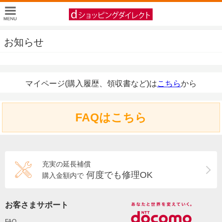
お知らせ
マイページ(購入履歴、領収書など)は
こちら
から
FAQはこちら
充実の延長補償
何度でも修理OK
購入金額内で
お客さまサポート
FAQ