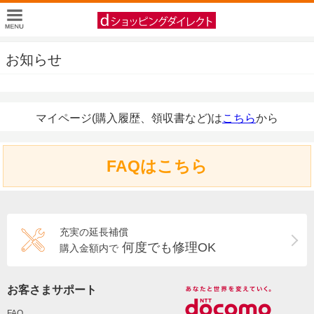
お知らせ
マイページ(購入履歴、領収書など)は
こちら
から
FAQはこちら
充実の延長補償
何度でも修理OK
購入金額内で
お客さまサポート
FAQ