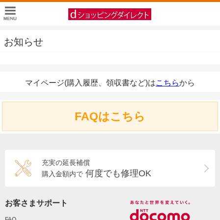
お知らせ
マイページ(購入履歴、領収書など)は
こちら
から
FAQはこちら
充実の延長補償
何度でも修理OK
購入金額内で
お客さまサポート
FAQ