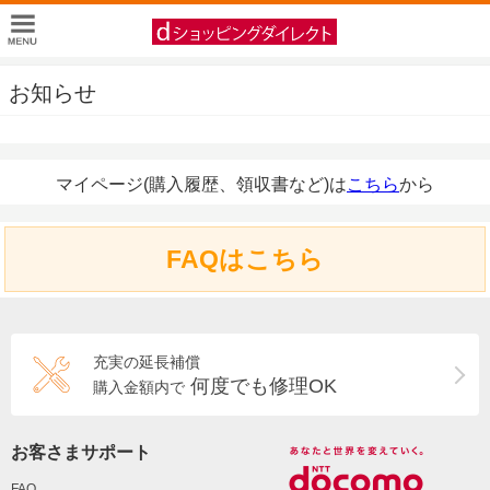
お知らせ
マイページ(購入履歴、領収書など)は
こちら
から
FAQはこちら
充実の延長補償
何度でも修理OK
購入金額内で
お客さまサポート
FAQ