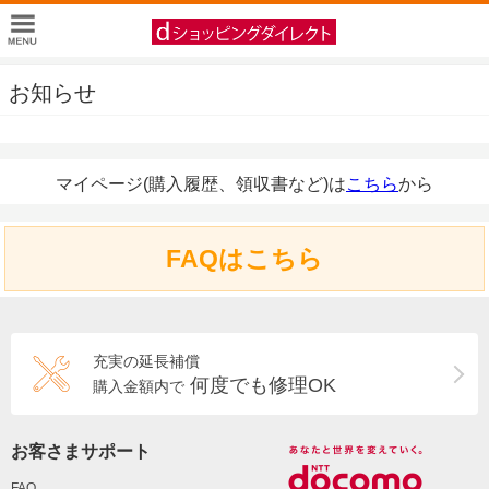
お知らせ
マイページ(購入履歴、領収書など)は
こちら
から
FAQはこちら
充実の延長補償
何度でも修理OK
購入金額内で
お客さまサポート
FAQ