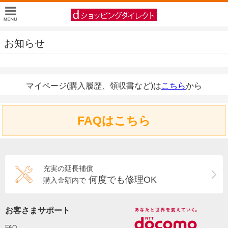
お知らせ
マイページ(購入履歴、領収書など)は
こちら
から
FAQはこちら
充実の延長補償
何度でも修理OK
購入金額内で
お客さまサポート
FAQ