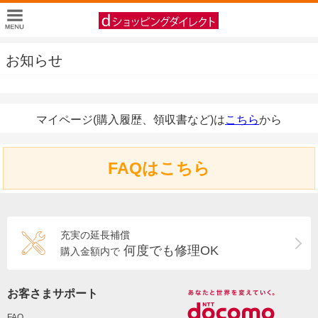
お知らせ
マイページ(購入履歴、領収書など)は
こちら
から
FAQはこちら
充実の延長補償
何度でも修理OK
購入金額内で
お客さまサポート
FAQ