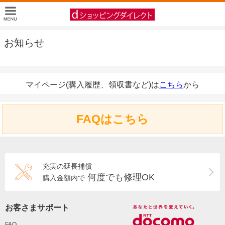
お知らせ
マイページ(購入履歴、領収書など)は
こちら
から
FAQはこちら
充実の延長補償
何度でも修理OK
購入金額内で
お客さまサポート
FAQ