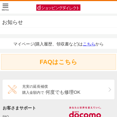
お知らせ
マイページ(購入履歴、領収書など)は
こちら
から
FAQはこちら
充実の延長補償
何度でも修理OK
購入金額内で
お客さまサポート
FAQ