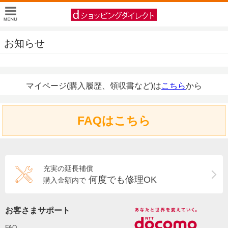
お知らせ
マイページ(購入履歴、領収書など)は
こちら
から
FAQはこちら
充実の延長補償
何度でも修理OK
購入金額内で
お客さまサポート
FAQ