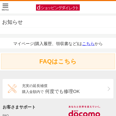
お知らせ
マイページ(購入履歴、領収書など)は
こちら
から
FAQはこちら
充実の延長補償
何度でも修理OK
購入金額内で
お客さまサポート
FAQ