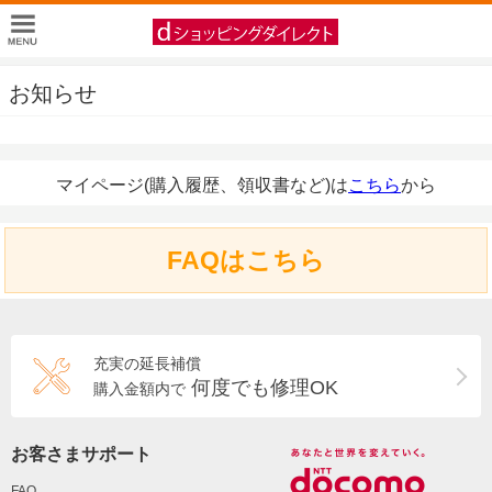
お知らせ
マイページ(購入履歴、領収書など)は
こちら
から
FAQはこちら
充実の延長補償
何度でも修理OK
購入金額内で
お客さまサポート
FAQ