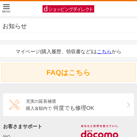
お知らせ
マイページ(購入履歴、領収書など)は
こちら
から
FAQはこちら
充実の延長補償
何度でも修理OK
購入金額内で
お客さまサポート
FAQ