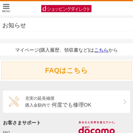
お知らせ
マイページ(購入履歴、領収書など)は
こちら
から
FAQはこちら
充実の延長補償
何度でも修理OK
購入金額内で
お客さまサポート
FAQ