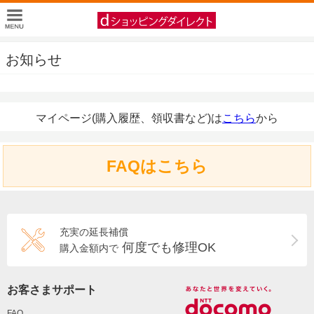
お知らせ
マイページ(購入履歴、領収書など)は
こちら
から
FAQはこちら
充実の延長補償
何度でも修理OK
購入金額内で
お客さまサポート
FAQ