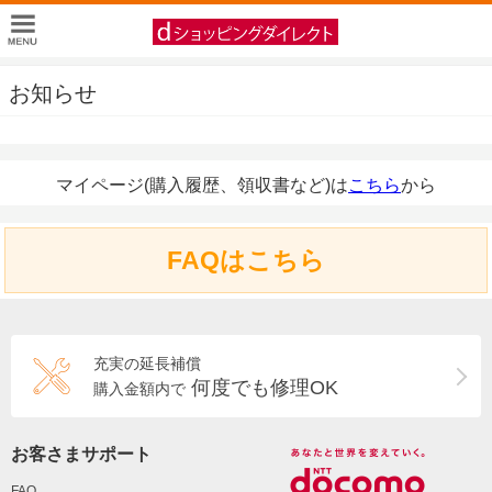
お知らせ
マイページ(購入履歴、領収書など)は
こちら
から
FAQはこちら
充実の延長補償
何度でも修理OK
購入金額内で
お客さまサポート
FAQ