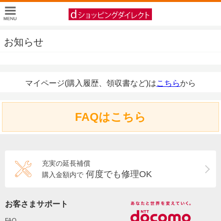
お知らせ
マイページ(購入履歴、領収書など)は
こちら
から
FAQはこちら
充実の延長補償
何度でも修理OK
購入金額内で
お客さまサポート
FAQ