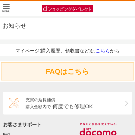
お知らせ
マイページ(購入履歴、領収書など)は
こちら
から
FAQはこちら
充実の延長補償
何度でも修理OK
購入金額内で
お客さまサポート
FAQ