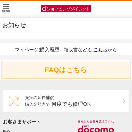
お知らせ
マイページ(購入履歴、領収書など)は
こちら
から
FAQはこちら
充実の延長補償
何度でも修理OK
購入金額内で
お客さまサポート
FAQ