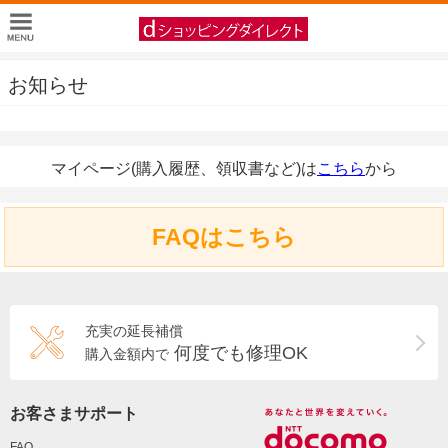
お知らせ
マイページ(購入履歴、領収書など)は
こちら
から
FAQはこちら
充実の延長補償
何度でも修理OK
購入金額内で
お客さまサポート
FAQ