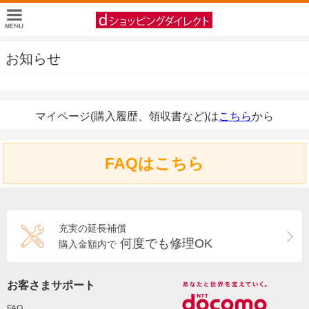
お知らせ
マイページ(購入履歴、領収書など)は
こちら
から
FAQはこちら
充実の延長補償
何度でも修理OK
購入金額内で
お客さまサポート
FAQ