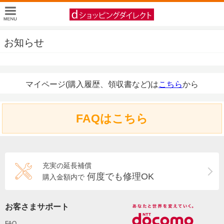
お知らせ
マイページ(購入履歴、領収書など)は
こちら
から
FAQはこちら
充実の延長補償
何度でも修理OK
購入金額内で
お客さまサポート
FAQ