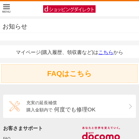
お知らせ
マイページ(購入履歴、領収書など)は
こちら
から
FAQはこちら
充実の延長補償
何度でも修理OK
購入金額内で
お客さまサポート
FAQ