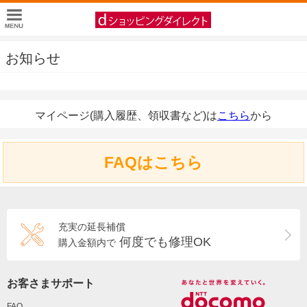
お知らせ
マイページ(購入履歴、領収書など)は
こちら
から
FAQはこちら
充実の延長補償
何度でも修理OK
購入金額内で
お客さまサポート
FAQ