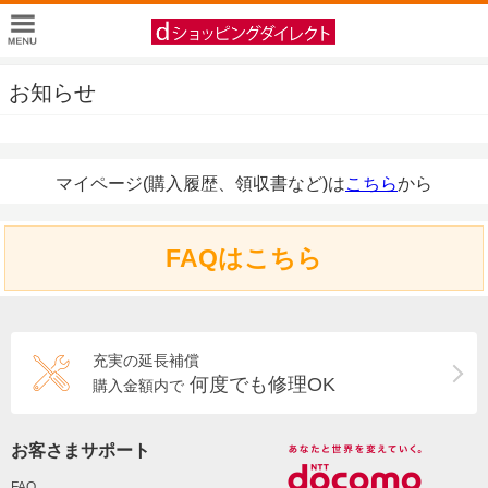
お知らせ
マイページ(購入履歴、領収書など)は
こちら
から
FAQはこちら
充実の延長補償
何度でも修理OK
購入金額内で
お客さまサポート
FAQ