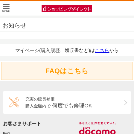
お知らせ
マイページ(購入履歴、領収書など)は
こちら
から
FAQはこちら
充実の延長補償
何度でも修理OK
購入金額内で
お客さまサポート
FAQ