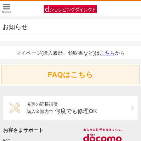
お知らせ
マイページ(購入履歴、領収書など)は
こちら
から
FAQはこちら
充実の延長補償
何度でも修理OK
購入金額内で
お客さまサポート
FAQ