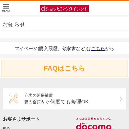
お知らせ
マイページ(購入履歴、領収書など)は
こちら
から
FAQはこちら
充実の延長補償
何度でも修理OK
購入金額内で
お客さまサポート
FAQ