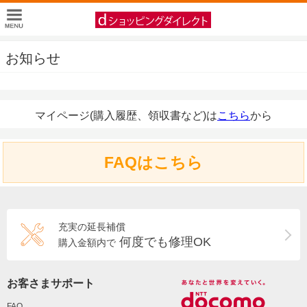
お知らせ
マイページ(購入履歴、領収書など)は
こちら
から
FAQはこちら
充実の延長補償
何度でも修理OK
購入金額内で
お客さまサポート
FAQ