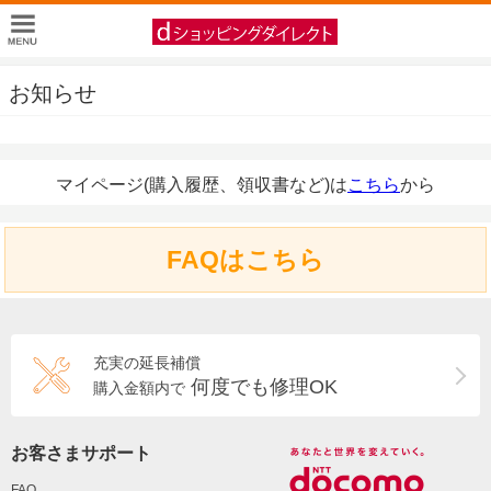
お知らせ
マイページ(購入履歴、領収書など)は
こちら
から
FAQはこちら
充実の延長補償
何度でも修理OK
購入金額内で
お客さまサポート
FAQ