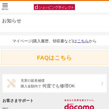
お知らせ
マイページ(購入履歴、領収書など)は
こちら
から
FAQはこちら
充実の延長補償
何度でも修理OK
購入金額内で
お客さまサポート
FAQ