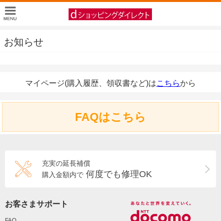
お知らせ
マイページ(購入履歴、領収書など)は
こちら
から
FAQはこちら
充実の延長補償
何度でも修理OK
購入金額内で
お客さまサポート
FAQ