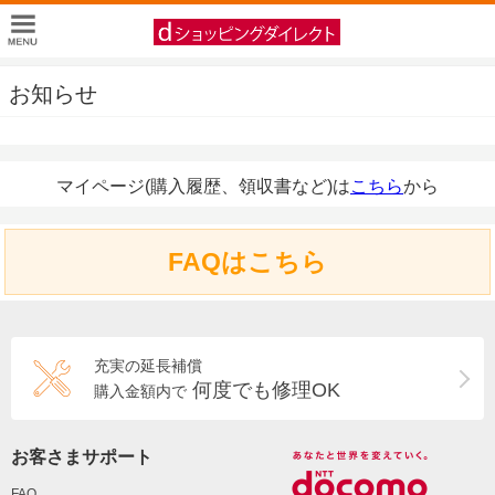
お知らせ
マイページ(購入履歴、領収書など)は
こちら
から
FAQはこちら
充実の延長補償
何度でも修理OK
購入金額内で
お客さまサポート
FAQ