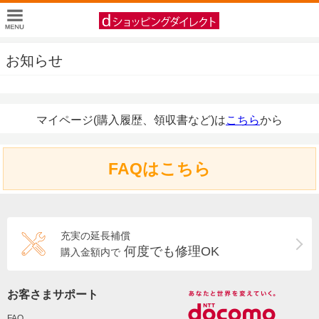
お知らせ
マイページ(購入履歴、領収書など)は
こちら
から
FAQはこちら
充実の延長補償
何度でも修理OK
購入金額内で
お客さまサポート
FAQ