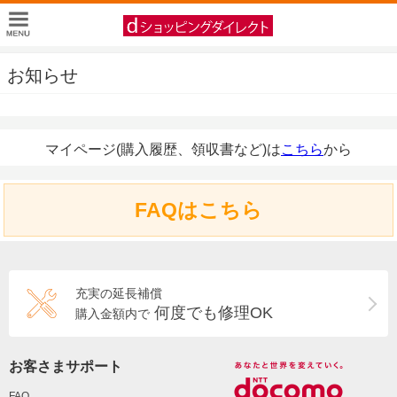
お知らせ
マイページ(購入履歴、領収書など)は
こちら
から
FAQはこちら
充実の延長補償
何度でも修理OK
購入金額内で
お客さまサポート
FAQ