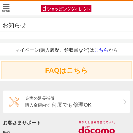
お知らせ
マイページ(購入履歴、領収書など)は
こちら
から
FAQはこちら
充実の延長補償
何度でも修理OK
購入金額内で
お客さまサポート
FAQ