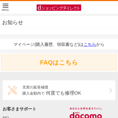
お知らせ
マイページ(購入履歴、領収書など)は
こちら
から
FAQはこちら
充実の延長補償
何度でも修理OK
購入金額内で
お客さまサポート
FAQ